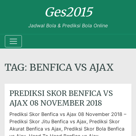
Ges2015
Jadwal Bola & Prediksi Bola Online
TAG:
BENFICA VS AJAX
PREDIKSI SKOR BENFICA VS
AJAX 08 NOVEMBER 2018
Prediksi Skor Benfica vs Ajax 08 November 2018 –
Prediksi Skor Jitu Benfica vs Ajax, Prediksi Skor
Akurat Benfica vs Ajax, Prediksi Skor Bola Benfica