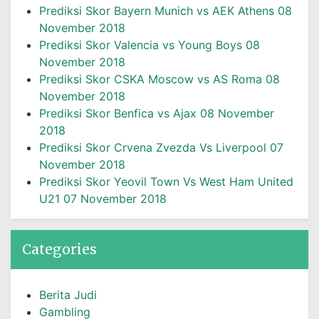
Prediksi Skor Bayern Munich vs AEK Athens 08
November 2018
Prediksi Skor Valencia vs Young Boys 08
November 2018
Prediksi Skor CSKA Moscow vs AS Roma 08
November 2018
Prediksi Skor Benfica vs Ajax 08 November
2018
Prediksi Skor Crvena Zvezda Vs Liverpool 07
November 2018
Prediksi Skor Yeovil Town Vs West Ham United
U21 07 November 2018
Categories
Berita Judi
Gambling