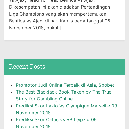
vs Ajax, Head To Head Benfica vs Ajax.
Dikesempatan ini akan diadakan Pertandingan
Liga Champions yang akan mempertemukan
Benfica vs Ajax, di hari Kamis pada tanggal 08
November 2018, pukul […]
Recent Posts
Promotor Judi Online Terbaik di Asia, Sbobet
The Best Blackjack Book Taken by The True
Story for Gambling Online
Prediksi Skor Lazio Vs Olympique Marseille 09
November 2018
Prediksi Skor Celtic vs RB Leipzig 09
November 2018