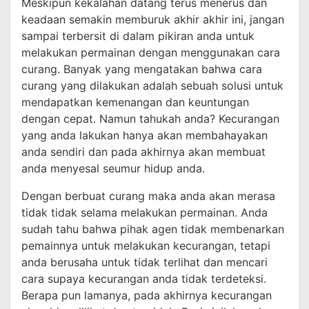
Meskipun kekalahan datang terus menerus dan
keadaan semakin memburuk akhir akhir ini, jangan
sampai terbersit di dalam pikiran anda untuk
melakukan permainan dengan menggunakan cara
curang. Banyak yang mengatakan bahwa cara
curang yang dilakukan adalah sebuah solusi untuk
mendapatkan kemenangan dan keuntungan
dengan cepat. Namun tahukah anda? Kecurangan
yang anda lakukan hanya akan membahayakan
anda sendiri dan pada akhirnya akan membuat
anda menyesal seumur hidup anda.
Dengan berbuat curang maka anda akan merasa
tidak tidak selama melakukan permainan. Anda
sudah tahu bahwa pihak agen tidak membenarkan
pemainnya untuk melakukan kecurangan, tetapi
anda berusaha untuk tidak terlihat dan mencari
cara supaya kecurangan anda tidak terdeteksi.
Berapa pun lamanya, pada akhirnya kecurangan